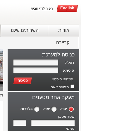
English
הפוך לדף הבית
אודות
השרותים שלנו
קריירה
כניסה למערכת
דוא"ל
סיסמא
שכחתי סיסמא
כניסה
הישאר רשום
דף
מעקב אחר מטענים
יבוא
יצוא
בלדרות
שטר מטען
פנימי