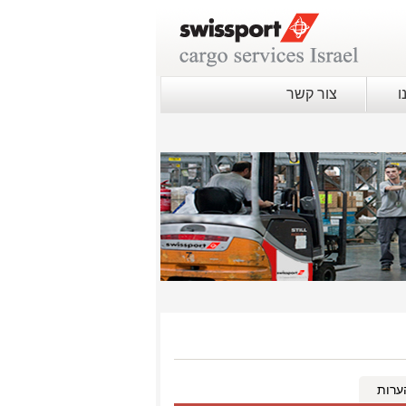
ו
צור קשר
רות