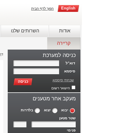
English
הפוך לדף הבית
אודות
השרותים שלנו
קריירה
כניסה למערכת
דף
דוא"ל
סיסמא
שכחתי סיסמא
כניסה
הישאר רשום
מעקב אחר מטענים
יבוא
יצוא
בלדרות
שטר מטען
פנימי