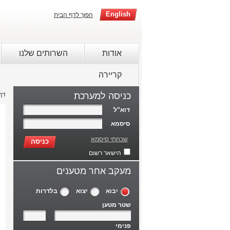
English
הפוך לדף הבית
אודות
השרותים שלנו
קריירה
כניסה למערכת
דף
דוא"ל
סיסמא
שכחתי סיסמא
כניסה
הישאר רשום
מעקב אחר מטענים
יבוא
יצוא
בלדרות
שטר מטען
פנימי