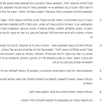
דרישה כלפי החברה בגין השימוש או אי השימוש באתר לרבות תכונות השימוש, המ
השימוש בתכנים המוצגים באתר ובמכשירי הקצה ובשירותי האתר, יעשה על אחריו
החברה אינה מתחייבת כי האתר (לרבות ומבלי לגרוע מכלליות האמור לעיל: יישומי 
המשתמש, או כי השירות הניתן באתר לא יופרע, יינתן כסדרו ללא הפסקות והפרעות 
החברה, נזקים, קלקולים, תקלות, כשלים בחומרה, תוכנה או בקווי התקשורת אצל ה
אחרת, והחברה לא תהא אחראית לכל נזק מכל מין וסוג, בין ישיר או עקיף, לרבות ע
כך.
הגבלת אחריות בנוגע לשימוש באתר - החברה ו\או כל מי מטעמה, לרבות כל המעו
מבלי לגרוע מכלליות האמור לעיל: יישומים של צדדים שלישיים ותכנים של האתר), ל
שהוא, בין ישיר ובין עקיף, לרבות נזק מיוחד, תוצאתי, נסיבתי או עקיף, הנובעים 
ו\או בתכני האתר, וזאת בין אם בהתבסס על דיני הנזיקין, החוזים, הרשלנות או כל
לאפשרות שיגרם נזק מעין זה או לא.
השימוש באתר על תכניו והשירותים הניתנים בו, מוצעים לך בכפוף לקבלתך את כל 
הנהלת האתר רשאית להשעות, לחסום או להפסיק לאלתר את גישת הגולש לשירות א
האחראי.
הנהלת האתר רשאית לעדכן את תנאי התקנון מעת לעת.
אין לעשות באתר או באמצעותו כל שימוש למטרות בלתי חוקיות.