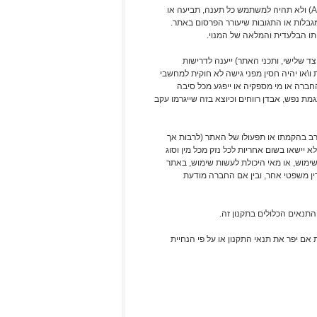
מבלי לגרוע מהאמור לעיל, השימוש באתר ובתכנים ניתן לשימוש כמות שהוא (AS IS) ולא תהיה למשתמש כל תענה, תביעה או
גבלות או התגובות שיעורר הפרסום באתר.
תו הבלעדית והמלאה של המנוי.
צד שלישי, ותכני האתר) ייענה לדרישות
ו\או יהיה חסין מפני גישה לא חוקית למחשבי
חברה או מי מספקיה או ייפגע מכל סיבה
גמת נפש, אבדן רווחים וכיוצא בזה שייגרמו עקב
רב בהקמתו או תפעולו של האתר (לרבות אך
א יישאו בשום אחריות לכל נזק מכל מין וסוג
מהשימוש, או מאי היכולת לעשות שימוש, באתר
 דין משפטי אחר, ובין אם החברה מודעת
התנאים הכלולים בתקנון זה.
ם יפר את תנאי התקנון או על פי הנחיית