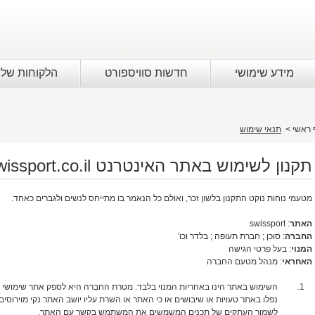
מידע שימושי
חדשות סוויספורט
הלקוחות שלנ
 ראשי
>
תנאי שימוש
תקנון לשימוש באתר האינטרנט Swissport.co.il
מטעמי נוחות נוקט התקנון בלשון זכר, ואולם כל הנאמר בו מתייחס לנשים ולגברים כאחד.
האתר
: swissport
החברה
: סוכן ; חברת תעופה ; בלדר וכו'
המנוי
: בעל פרטי הגישה
האחראי
: מנהל מטעם החברה
השימוש באתר הינו באחריות המנוי בלבד. מטרת החברה היא לספק אתר שימושי 
נפלו באתר טעויות או שיבושים או כי האתר או השרת עליו יושב האתר נקי מוירוסי
לשמור העתקים של תכנים המשמשים את המשתמש בקשר עם האתר.