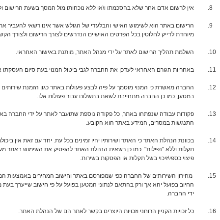
אין לרשום אדם אחר שלא בהסכמתו ו\או ללא נוכחותו מול המסך בשעת הרישום ולא
הרישום באתר הוא לשימוש האישי והבלעדי של הגולש אשר אינו רשאי להעביר א
מיוחדת לדייק לחלוטין בכל הפרטים האישיים הנדרשים לצורך הרישום ולצורך הקש
השלמת תהליך הרישום לאתר על ידי מנהל האתר, מותנת באישור האחראי.
באחריות הגורם האחראי לעדכן את החברה לגבי ביטול המנוי בעת סיום העסקתו א
החברה מאשרת כי המנוי מוסמך על פיה לבצע פעולות באתר כגון הזמנת שירותים ומ
במטען, כמו כן החברה מתחייבת לשאת בתשלום עבור פעולות אלו.
פקודות עבודה שנפתחו באתר, כל פקודה נוספת שתועבר לאתר על ידי החברה ב
התנגשות במסרים, המידע באתר הוא הקובע.
בכוונת הנהלת האתר כי האתר ושירותיו יהיו זמינים בכל עת. יחד עם זאת אין ביכ
תקלות וללא "נפילות". כמו כן רשאית הנהלת האתר להפסיק את השימוש באתר מעת לע
פיצוי כספי\זיכוי בשל תקלות או הפסקות בשירות.
מחירון השירותים של החברה כפי שמפורסם באתר וחישוב המחירים באמצעות המחיר
החיוב בפועל יהא אך ורק בהתאם לנתוני המטען בפועל על פי חישוב שייערך בעת
ידי החברה.
כל זכויות הקניין הרוחני וזכויות היוצרים בקשר לאתר הם של הנהלת האתר.