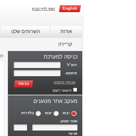
English
הפוך לדף הבית
אודות
השרותים שלנו
קריירה
כניסה למערכת
דף
דוא"ל
סיסמא
שכחתי סיסמא
כניסה
הישאר רשום
מעקב אחר מטענים
יבוא
יצוא
בלדרות
שטר מטען
פנימי