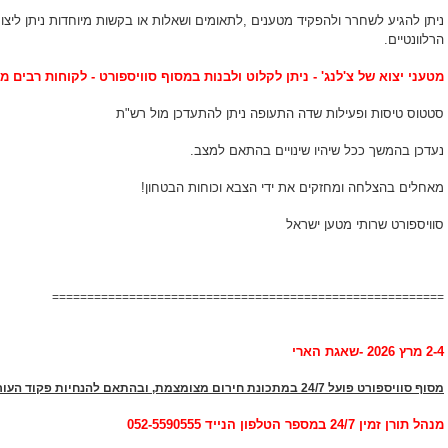
ניתן להגיע לשחרר ולהפקיד מטענים ,לתאומים ושאלות או בקשות מיוחדות ניתן ליצו
הרלוונטיים.
מטעני יצוא של צ'לנג' - ניתן לקלוט ולבנות במסוף סוויספורט - לקוחות רבים מ
סטטוס טיסות ופעילות שדה התעופה ניתן להתעדכן מול רש"ת
נעדכן בהמשך ככל שיהיו שינויים בהתאם למצב.
מאחלים בהצלחה ומחזקים את ידי הצבא וכוחות הבטחון!
סוויספורט שרותי מטען ישראל
========================================================
2-4 מרץ 2026 -שאגת הארי
מסוף סוויספורט פועל 24/7 במתכונת חירום מצומצמת, ו
בהתאם להנחיות פקוד העור
מנהל תורן זמין 24/7 במספר הטלפון הנייד 052-5590555