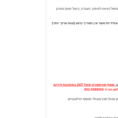
 ניתן לפנות לאחר טיפול (יציאה לטיסה, העברה, ביטול יצוא) ונעדכן
תידיות אשר אין תאריך כרגע (טווח ארוך יותר)
מסוף סוויספורט פועל 24/7 במתכונת חירום
 מנהל תורן ומנהלי המסוף הרלוונטיים.