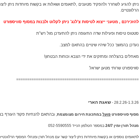
ניתן להגיע לשחרר ולהפקיד מטענים ,לתאומים ושאלות או בקשות מיוחדות ניתן ליצו
הרלוונטיים.
להזכירכם , מטעני ייצוא לטיסות צ'לנג' ניתן לקלוט ולבנות במסוף סוויספורט
סטטוס טיסות ופעילות שדה התעופה ניתן להתעדכן מול רש"ת
נעדכן בהמשך ככל שיהיו שינויים בהתאם למצב.
מאחלים בהצלחה ומחזקים את ידי הצבא וכוחות הבטחון!
סוויספורט שרותי מטען ישראל
========================================================
שאגת הארי
28.2.26-1.3.26 -
בהתאם להנחיות פקוד העורף בנ
מסוף סוויספורט
פועל
במתכונת חירום מצומצמת
, ו
מנהל תורן זמין 24/7
במספר הטלפון הנייד 052-5590555
לתאומים נוספים או בקשות מיוחדות ניתן ליצור קשר עם מנהל תורן ומנהלי המסוף הרלוונטיי