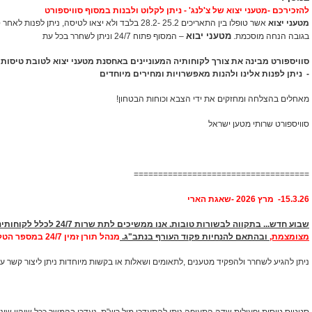
להזכירכם -מטעני יצוא של צ'לנג' - ניתן לקלוט ולבנות במסוף סוויספורט
מטעני יצוא
אשר טופלו בין התאריכים 25.2 -28.2 בלבד ולא יצאו לטיסה,
מטעני יבוא
בגובה הנחה מוסכמת.
– המסוף פתוח 24/7 וניתן לשחרר בכל עת
סוויספורט מבינה את צורך לקוחותיה המעוניינים באחסנת מטעני יצוא לטובת טיסות ע
- ניתן לפנות אלינו ולהנות מאפשרויות ומחירים מיוחדים
מאחלים בהצלחה ומחזקים את ידי הצבא וכוחות הבטחון!
סוויספורט שרותי מטען ישראל
====================================
15.3.26- מרץ 2026 -שאגת הארי
שבוע חדש... בתקווה לבשורות טובות. אנו ממשיכים לתת שרות 24/7 לכלל לקוחותינו,
מצומצמת,
ו
בהתאם להנחיות פקוד העורף בנתב"ג.
מנהל תורן זמין 24/7 במספר הטלפון הנייד 052-5590555
ניתן להגיע לשחרר ולהפקיד מטענים ,לתאומים ושאלות או בקשות מיוחדות ניתן ליצור קשר עם