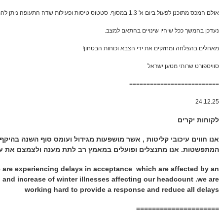
אולם המכס מתוכנן לפעול ביום א' 1.3 במסוף. סטטוס טיסות ופעילות שדה התעופה ניתן להתעדכן מול רש"ת
נעדכן בהמשך ככל שיהיו שינויים בהתאם למצב.
מאחלים בהצלחה ומחזקים את ידי הצבא וכוחות הבטחון!
סוויספורט שרותי מטען ישראל
==========================
24.12.25
לקוחות יקרים
אנו חווים עיכובי קליטות , אשר מושפעות מגידול ועומס סוף השנה בהיק
המתפשטות.
אנו מתנצלים ופועלים במאמץ רב לתת מענה ולצמצם את עי
e are experiencing delays in acceptance which are affected by an
s
and increase of winter illnesses affecting our headcount .we are
working hard to provide a response and reduce all delays
=====================