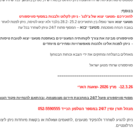
סטטוס טיסות ופעילות שדה התעופה ניתן להתעדכן מול רש"ת, נעדכן בהמשך ככל שיהיו שינ
בנוסף:
להזכירכם -מטעני יצוא של צ'לנג' - ניתן לקלוט ולבנות במסוף סוויספורט
מטעני יצוא
אשר טופלו בין התאריכים 25.2 -28.2 בלבד ולא יצאו לטיסה,
מטעני יבוא
בגובה הנחה מוסכמת.
– המסוף פתוח 24/7 וניתן לשחרר בכל עת
סוויספורט מבינה את צורך לקוחותיה המעוניינים באחסנת מטעני יצוא לטובת טיסות ע
- ניתן לפנות אלינו ולהנות מאפשרויות ומחירים מיוחדים
מאחלים בהצלחה ומחזקים את ידי הצבא וכוחות הבטחון!
סוויספורט שרותי מטען ישראל
====================================
12.3.26- מרץ 2026 -שאגת הארי
מסוף סוויספורט פועל 24/7 במתכונת חירום מצומצמת, ו
בהתאם להנחיות פקוד העור
מנהל תורן זמין 24/7 במספר הטלפון הנייד 052-5590555
ניתן להגיע לשחרר ולהפקיד מטענים ,לתאומים ושאלות או בקשות מיוחדות ניתן ליצו
הרלוונטיים.