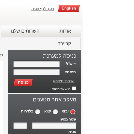
English
הפוך לדף הבית
אודות
השרותים שלנו
קריירה
כניסה למערכת
דף
דוא"ל
סיסמא
שכחתי סיסמא
כניסה
הישאר רשום
מעקב אחר מטענים
יבוא
יצוא
בלדרות
שטר מטען
פנימי