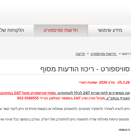
מידע שימושי
חדשות סוויספורט
הלקוחות שלנ
 ראשי
>
חדשות סוויספורט
>
חדשה
סוויספורט - ריכוז הודעות מסוף
25.3.26- מרץ 2026 -שאגת הארי
אנו ממשיכים לתת שרות 24/7 לכלל לקוחותינו,
מסוף סוויספורט פועל 24/7 במתכונת חירום מצומצמת,
העורף בנתב"ג.
מנהל תורן זמין 24/7 במספר הטלפון הנייד 052-5590555
ניתן להגיע לשחרר ולהפקיד מטענים ,לתאומים ושאלות או בקשות מיוחדות ניתן ליצור קשר עם
סטטוס טיסות ופעילות שדה התעופה ניתן להתעדכן מול רש"ת, נעדכן בהמשך ככל שיהיו שינ
בנוסף: