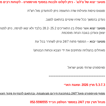
מטעני יצוא של צ'לנג' - ניתן לקלוט ולבנות במסוף סוויספורט - לקוחות רבים מ
סטטוס טיסות ופעילות שדה התעופה ניתן להתעדכן מול רש"ת
נעדכן בהמשך ככל שיהיו שינויים בהתאם למצב.
מטעני יצוא
אשר טופלו בין התאריכים 25.2 -28.2 בלבד ולא יצ
יצוא) ונעדכן בגובה הנחה מוסכמת.
מטעני יבוא
– המסוף פתוח 24/7 וניתן לשחרר בכל עת
מאחלים בהצלחה ומחזקים את ידי הצבא וכוחות הבטחון!
סוויספורט שרותי מטען ישראל
==================================
5.3-7.3 מרץ 2026 -שאגת הארי
מסוף סוויספורט פועל 24/7 במתכונת חירום מצומצמת, ו
בהתאם להנחיות פקוד העור
מנהל תורן זמין 24/7 במספר הטלפון הנייד 052-5590555