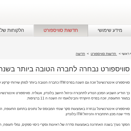
מידע שימושי
חדשות סוויספורט
הלקוחות שלנ
 ראשי
>
חדשות סוויספורט
>
חדשה
סוויספורט נבחרה לחברה הטובה ביותר בשנת 011
סוויספורט אינטרנשיונל זוכה גם השנה בפרס ITM כחברה הטובה ביותר למתן שירותי קרקע עבור 2011.
כך הודיע השבוע המכון הנודע לתחבורה וניהול היושב בלונדון, אנגליה. סוויספורט אינטרנש
במגזר התעופה, זוכה בפרס היוקרתי והבינלאומי זה השנה ה 11 ברציפות.
סוויספורט אינטרנשיונל נבחרה באמצעות סקר שנתי המבוסס על נתונים בתחום התעופה, הל
מידי שנה מכון התחבורה והניהול ITM בלונדון.
הסקר נערך בשנה האחרונה באמצעות סדרה של ראיונות וסקרי כיסוי ספקים, נמלי תעופה, חבר