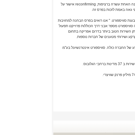
ראשי סוויספורט אינטרנשיונל בציריך הביעו סיפוק רב מהעובדה כי מדובר בפרס הניתן זו השנה האחת עשרה ברציפות, reconfirming אישור על
בוצת סוויספורט. " אנו רואים בפרס הבחנה למחויבות
ר על הצרכים והדרישות של כל הלקוחות ובעלי העניין" במהלך 2010 השיגה סוויספורט מספר אבני דרך הכוללות פרוייקט תפעול
נכן גרמניה, וזכתה בתארים חשובים: Best Cargo Handling Company 2010, ונותן השירות הטוב ביותר בדרום אפריקה בתחום
ונל הביעה אופטימיות לגבי המשך הצמיחה ב 2011 מעל הממוצע של החברה כולה. סוויספורט אינטרנשיונל בע"מ