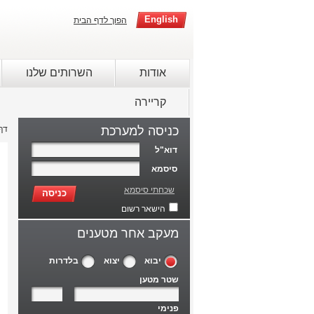
English
הפוך לדף הבית
אודות
השרותים שלנו
קריירה
כניסה למערכת
דף
דוא"ל
סיסמא
שכחתי סיסמא
כניסה
הישאר רשום
מעקב אחר מטענים
יבוא
יצוא
בלדרות
שטר מטען
פנימי