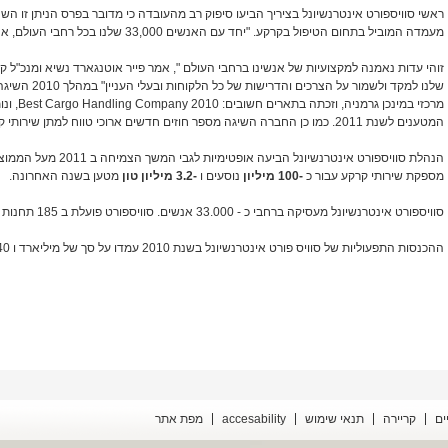
מעמדה המוביל בתחום הטיפול בקרקע. "יחד עם האנשים 33,000 שלנו בכל רחבי העולם, אני גאה באמת לזכות בפרס זה.
זוהי עדות נאמנה למקצועיות של אנשינו ברחבי העולם ", אמר פייר אוטנגארד נשיא ומנכ"ל ק
שלנו למקד ולשמו
מרכזי במי
המטענים לשנת 2011. כמו כן החברה השיגה מספר חוזים חדשים ארוכי טווח למתן שירותי קרקע ושירותי מטענים של חברות נוספות.
הנהלת סוויספורט אינטרנשי
מספקת שירותי קרקע עבור כ
-100 מיליון
נוסעים ו
-3.2 מיליון טון
מטען בשנה האחרונה.
סוויספורט אינטרנשיונל מעסיקה ברחבי כ - 33.000 אנשים. סוויספורט פועלת ב 185 תחנות שירות ב 37 מדינות ברחבי הגלובוס.
ההכנסות התפעוליות של סוויס פורט אינטרנשיונל בשנת 2010 עמדו על סך של מיליארד ו 740 מיליון פרנק שוויצרי.
ים
קריירה
תנאי שימוש
accesability
מפת אתר