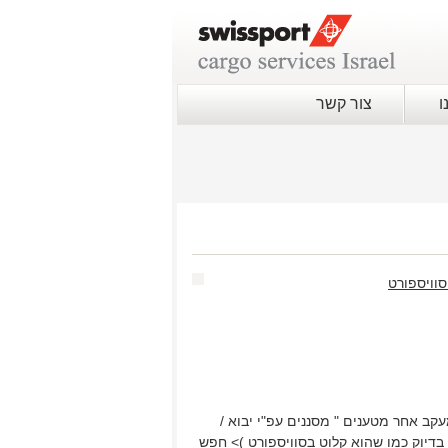
ו
צור קשר
סוויספורט
ב אחר מטענים " מסננים עפ"י יבוא /
 בדיוק כמו שהוא קלוט בסוויספורט )> חפש