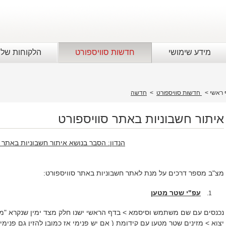
מידע שימושי
חדשות סוויספורט
הלקוחות שלנ
 ראשי
>
חדשות סוויספורט
>
חדשה
איתור חשבוניות באתר סוויספורט
הנדון: הסבר בנושא איתור חשבוניות באתר 
מצ"ב מספר דרכים על מנת לאתר חשבוניות באתר סוויספורט:
עפ"י שטר מטען
1.
נכנסים עם שם משתמש וסיסמא > בדף הראשי ישנו חלק מצד ימין שנקרא "מעק
יצוא > מזינים שטר מטען עם קידומת ( אם יש פנימי אז כמובן להזין גם פנימי