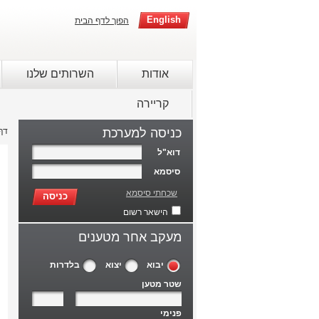
English
הפוך לדף הבית
אודות
השרותים שלנו
קריירה
כניסה למערכת
דף
דוא"ל
סיסמא
שכחתי סיסמא
כניסה
הישאר רשום
מעקב אחר מטענים
יבוא
יצוא
בלדרות
שטר מטען
פנימי