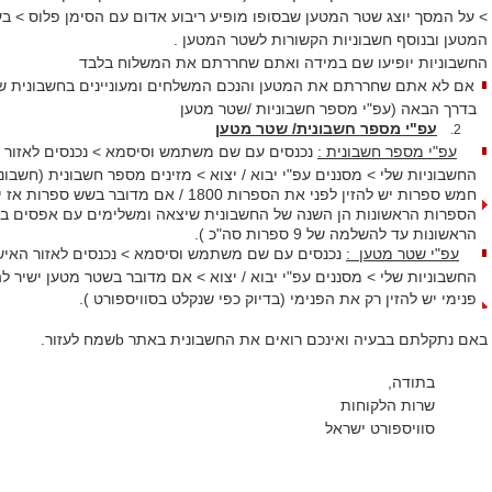
> על המסך יוצג שטר המטען שבסופו מופיע ריבוע אדום עם הסימן פלוס > ב
המטען ובנוסף חשבוניות הקשורות לשטר המטען .
החשבוניות יופיעו שם במידה ואתם שחררתם את המשלוח בלבד
אם לא אתם שחררתם את המטען והנכם המשלחים ומעוניינים בחשבונית ש
בדרך הבאה (עפ"י מספר חשבוניות /שטר מטען
עפ"י מספר חשבונית/ שטר מטען
2.
עפ"י מספר חשבונית :
נכנסים עם שם משתמש וסיסמא > נכנסים לאזור
הספרות הראשונות הן השנה של החשבונית שיצאה ומשלימים עם אפסים ב
הראשונות עד להשלמה של 9 ספרות סה"כ ).
עפ"י שטר מטען :
נכנסים עם שם משתמש וסיסמא > נכנסים לאזור האי
החשבוניות שלי > מסננים עפ"י יבוא / יצוא > אם מדובר בשטר מטען ישיר ל
פנימי יש להזין רק את הפנימי (בדיוק כפי שנקלט בסוויספורט ).
באם נתקלתם בבעיה ואינכם רואים את החשבונית באתר bשמח לעזור.
בתודה,
שרות הלקוחות
סוויספורט ישראל