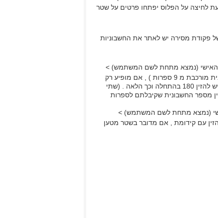
עת לחיצה על הפלוס יפתחו פרטים על שטר
ל פקודת מסירה יש לאתר את החשבוניות
 האישי (נמצא מתחת לשם המשתמש) >
החשבוניות שלי > מסננים עפ"י יבוא / יצוא > מזינים מספר חשבונית (חשבונית מורכבת מ 9 ספרות ) , אם מופיע רק
חמש ספרות יש להזין לפני את הספרות 1800 / אם מדובר בשש ספרות אז יש להזין 180 בהתחלה וכך הלאה . (שתי
ין מספר החשבונית שקיבלתם לספרות
שי (נמצא מתחת לשם המשתמש) >
הזין עם קידומת , אם מדובר בשטר מטען