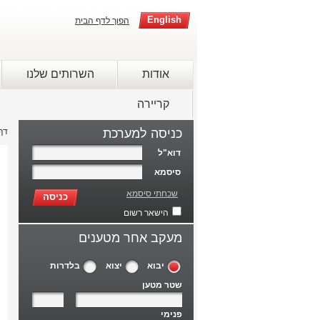
English
הפוך לדף הבית
אודות
השרותים שלנו
קריירה
כניסה למערכת
דף
דוא"ל
סיסמא
שכחתי סיסמא
כניסה
הישאר רשום
מעקב אחר מטענים
יבוא
יצוא
בלדרות
שטר מטען
פנימי