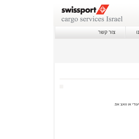
ו
צור קשר
די או וואצ אפ.