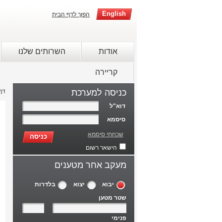
English
הפוך לדף הבית
אודות
השרותים שלנו
קריירה
כניסה למערכת
דף
דוא"ל
סיסמא
שכחתי סיסמא
כניסה
הישאר רשום
מעקב אחר מטענים
יבוא
יצוא
בלדרות
שטר מטען
פנימי