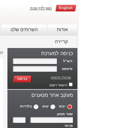
English
הפוך לדף הבית
אודות
השרותים שלנו
קריירה
כניסה למערכת
דף
דוא"ל
סיסמא
שכחתי סיסמא
כניסה
הישאר רשום
מעקב אחר מטענים
יבוא
יצוא
בלדרות
שטר מטען
פנימי